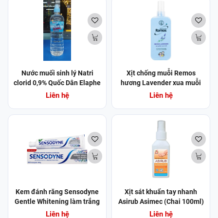
Nước muối sinh lý Natri
Xịt chống muỗi Remos
clorid 0,9% Quốc Dân Elaphe
hương Lavender xua muỗi
(Chai 1000ml) (Chai)
suốt 10 giờ (150ml)
Liên hệ
Liên hệ
Kem đánh răng Sensodyne
Xịt sát khuẩn tay nhanh
Gentle Whitening làm trắng
Asirub Asimec (Chai 100ml)
răng tự nhiên, bảo vệ răng ê
(Chai)
Liên hệ
Liên hệ