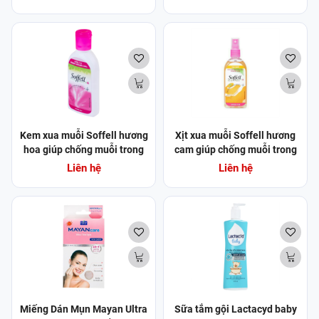
buốt mỗi ngày (100g)
Kem xua muỗi Soffell hương
Xịt xua muỗi Soffell hương
hoa giúp chống muỗi trong
cam giúp chống muỗi trong
suốt 10 giờ (60ml)
suốt 8 giờ (80ml)
Liên hệ
Liên hệ
Miếng Dán Mụn Mayan Ultra
Sữa tắm gội Lactacyd baby