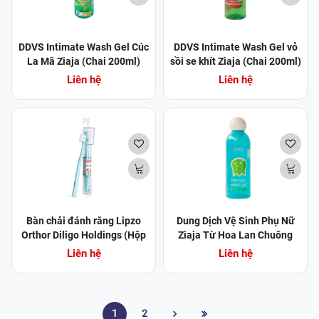
DDVS Intimate Wash Gel Cúc
DDVS Intimate Wash Gel vỏ
La Mã Ziaja (Chai 200ml)
sồi se khít Ziaja (Chai 200ml)
(Chai)
(Chai)
Liên hệ
Liên hệ
Bàn chải đánh răng Lipzo
Dung Dịch Vệ Sinh Phụ Nữ
Orthor Diligo Holdings (Hộp
Ziaja Từ Hoa Lan Chuông
1 cái)
200ml Intimate Wash Gel -
Liên hệ
Liên hệ
Lily Of The Valley
1
2