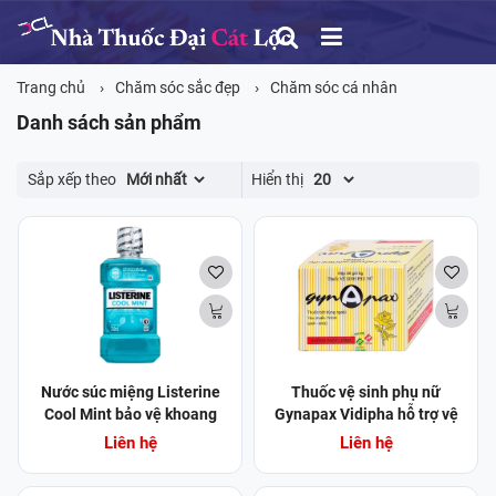
Trang chủ
Chăm sóc sắc đẹp
Chăm sóc cá nhân
Danh sách sản phẩm
Sắp xếp theo
Hiển thị
Nước súc miệng Listerine
Thuốc vệ sinh phụ nữ
Cool Mint bảo vệ khoang
Gynapax Vidipha hỗ trợ vệ
miệng suốt 24h khỏi vi khuẩn
sinh và tẩy trùng niêm mạc
Liên hệ
Liên hệ
hôi miệng, mảng bám, viêm
phụ khoa (30 gói x 5g)
nướu (250ml)