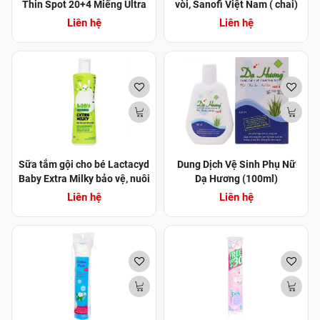
Thin Spot 20+4 Miếng Ultra
vòi, Sanofi Việt Nam ( chai)
Thin Spot Acne Patch 20+4
500mlSữa tắm gội Lactacyd
Liên hệ
Liên hệ
Patches (0.8cm + 1.0cm)
Baby Body và Hair Wash
Gentle Care bảo vệ, giữ ẩm
da và tóc bé (500ml)
Sữa tắm gội cho bé Lactacyd
Dung Dịch Vệ Sinh Phụ Nữ
Baby Extra Milky bảo vệ, nuôi
Dạ Hương (100ml)
dưỡng da và tóc (250ml)
Liên hệ
Liên hệ