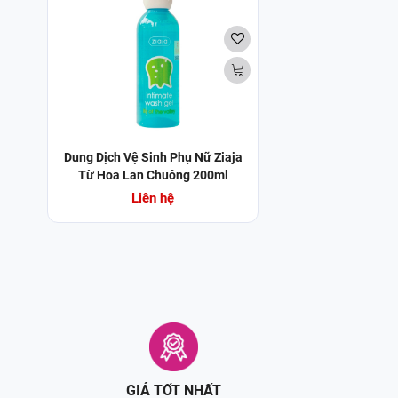
Dung Dịch Vệ Sinh Phụ Nữ Ziaja
Từ Hoa Lan Chuông 200ml
Intimate Wash Gel - Lily Of The
Liên hệ
Valley
GIÁ TỐT NHẤT