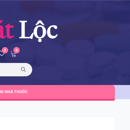
át
Lộc
0
0
NG NHÀ THUỐC