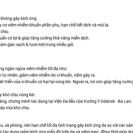
 không gây kích ứng.
y cơ viêm nhiễm khuẩn phần phụ, hạn chế tiết dịch và mùi lạ.
chịu.
khuẩn có lợi & giúp tăng cường khả năng miễn dịch.
cảm giác sạch & tươi mới trong nhiều giờ.
ụng ngăn ngừa viêm nhiễm tối đa như:
 tự nhiên, giảm viêm nhiễm do vi khuẩn, nấm gây ra.
hát triển của vi khuẩn có hại tại vùng kín. Ngoài ra, nó còn giúp tăng cườ
 khó chịu vùng kín.
g, chứng minh tác dụng tại Viện Da liễu của trường Y Gdansk - Ba Lan.
gây mùi khó chịu.
, xà phòng, nên hạn chế tối đa tình trạng gây kích ứng da so với các s
 có tác dụng giảm kích ứng mẩn đỏ trên da và niêm mạc, đồng thời giúp 