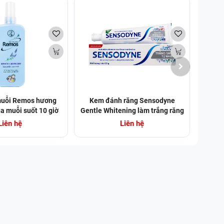
muỗi Remos hương
Kem đánh răng Sensodyne
Xịt s
a muỗi suốt 10 giờ
Gentle Whitening làm trắng răng
Asim
(150ml)
tự nhiên, bảo vệ răng ê buốt mỗi
Liên hệ
Liên hệ
ngày (100g)