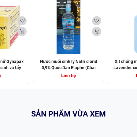
ụ nữ Gynapax
Nước muối sinh lý Natri clorid
Xịt chống 
 sinh và tẩy
0,9% Quốc Dân Elaphe (Chai
Lavender xu
 khoa (30 gói
1000ml) (Chai)
ệ
Liên hệ
SẢN PHẨM VỪA XEM