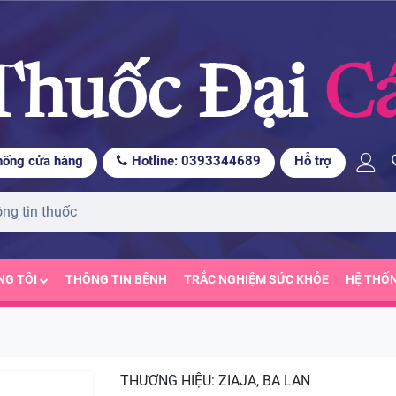
Thuốc Đại
C
hống cửa hàng
Hotline: 0393344689
Hỗ trợ
NG TÔI
THÔNG TIN BỆNH
TRẮC NGHIỆM SỨC KHỎE
HỆ THỐ
THƯƠNG HIỆU:
ZIAJA, BA LAN