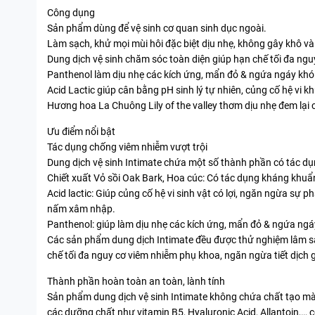
Công dụng
Sản phẩm dùng để vệ sinh cơ quan sinh dục ngoài.
Làm sạch, khử mọi mùi hôi đặc biệt dịu nhẹ, không gây khô và
Dung dịch vệ sinh chăm sóc toàn diện giúp hạn chế tối đa ngu
Panthenol làm dịu nhẹ các kích ứng, mẩn đỏ & ngứa ngáy khó 
Acid Lactic giúp cân bằng pH sinh lý tự nhiên, củng cố hệ vi 
Hương hoa La Chuông Lily of the valley thơm dịu nhẹ đem lại 
Ưu điểm nổi bật
Tác dụng chống viêm nhiễm vượt trội
Dung dịch vệ sinh Intimate chứa một số thành phần có tác d
Chiết xuất Vỏ sồi Oak Bark, Hoa cúc: Có tác dụng kháng khuẩn
Acid lactic: Giúp củng cố hệ vi sinh vật có lợi, ngăn ngừa sự p
nấm xâm nhập.
Panthenol: giúp làm dịu nhẹ các kích ứng, mẩn đỏ & ngứa ngáy
Các sản phẩm dung dịch Intimate đều được thử nghiệm lâm sàn
chế tối đa nguy cơ viêm nhiễm phụ khoa, ngăn ngừa tiết dịch 
Thành phần hoàn toàn an toàn, lành tính
Sản phẩm dung dịch vệ sinh Intimate không chứa chất tạo màu
các dưỡng chất như vitamin B5, Hyaluronic Acid, Allantoin,…