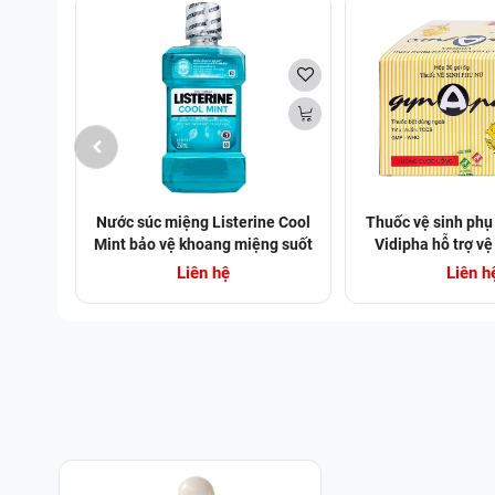
Nước súc miệng Listerine Cool
Thuốc vệ sinh ph
Mint bảo vệ khoang miệng suốt
Vidipha hỗ trợ vệ
24h khỏi vi khuẩn hôi miệng,
trùng niêm mạc phụ
Liên hệ
Liên h
mảng bám, viêm nướu (250ml)
x 5g)