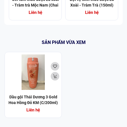
- Tràm trà Mộc Nam (Chai
Xoài - Tràm Trà (150ml)
425ml) (Chai)
Liên hệ
Liên hệ
SẢN PHẨM VỪA XEM
Dầu gội Thái Dương 3 Gold
Hoa Hồng Đỏ KM (C/200ml)
Liên hệ