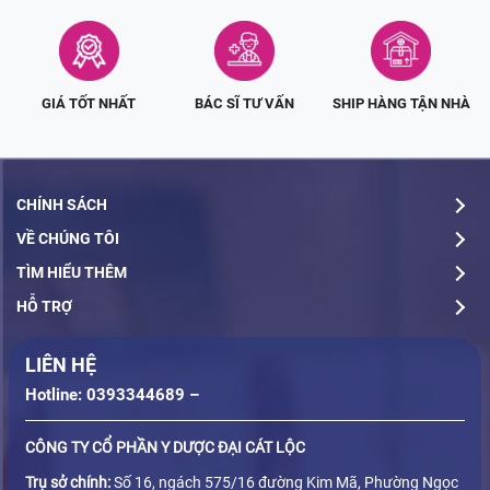
GIÁ TỐT NHẤT
BÁC SĨ TƯ VẤN
SHIP HÀNG TẬN NHÀ
CHÍNH SÁCH
VỀ CHÚNG TÔI
TÌM HIỂU THÊM
HỖ TRỢ
LIÊN HỆ
Hotline: 0393344689 –
CÔNG TY CỔ PHẦN Y DƯỢC ĐẠI CÁT LỘC
Trụ sở chính:
Số 16, ngách 575/16 đường Kim Mã, Phường Ngọc