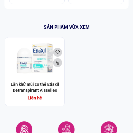
SẢN PHẨM VỪA XEM
Lăn khử mùi cơ thể Etiaxil
Detranspirant Aisselles
Peaux Sensibles dành cho
Liên hệ
da nhạy cảm (15ml)