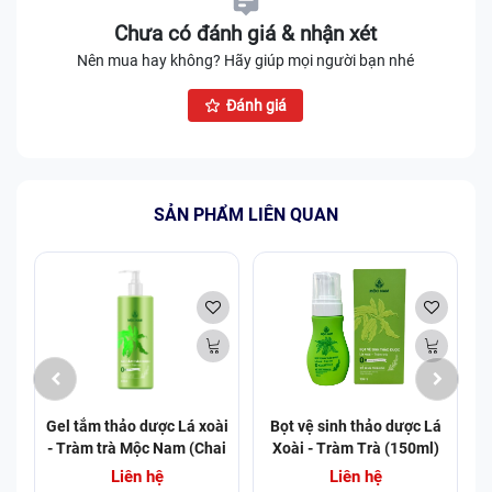
Chưa có đánh giá & nhận xét
Nên mua hay không? Hãy giúp mọi người bạn nhé
Đánh giá
SẢN PHẨM LIÊN QUAN
Gel tắm thảo dược Lá xoài
Bọt vệ sinh thảo dược Lá
- Tràm trà Mộc Nam (Chai
Xoài - Tràm Trà (150ml)
425ml) (Chai)
Liên hệ
Liên hệ