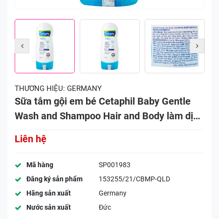
THƯƠNG HIỆU:
GERMANY
Sữa tắm gội em bé Cetaphil Baby Gentle
Wash and Shampoo Hair and Body làm dịu
da, không gây kích ứng (230ml)
Liên hệ
Mã hàng
SP001983
Đăng ký sản phẩm
153255/21/CBMP-QLD
Hãng sản xuất
Germany
Nước sản xuất
Đức