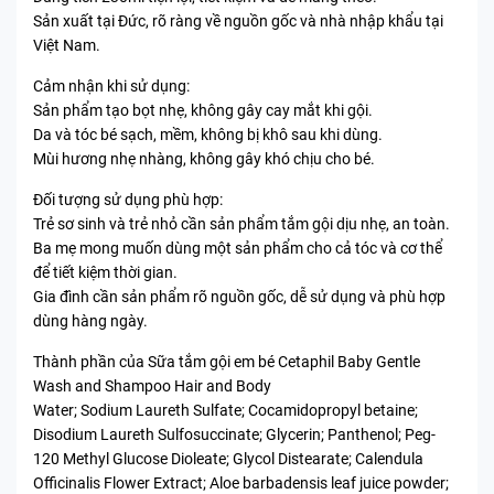
Sản xuất tại Đức, rõ ràng về nguồn gốc và nhà nhập khẩu tại
Việt Nam.
Cảm nhận khi sử dụng:
Sản phẩm tạo bọt nhẹ, không gây cay mắt khi gội.
Da và tóc bé sạch, mềm, không bị khô sau khi dùng.
Mùi hương nhẹ nhàng, không gây khó chịu cho bé.
Đối tượng sử dụng phù hợp:
Trẻ sơ sinh và trẻ nhỏ cần sản phẩm tắm gội dịu nhẹ, an toàn.
Ba mẹ mong muốn dùng một sản phẩm cho cả tóc và cơ thể
để tiết kiệm thời gian.
Gia đình cần sản phẩm rõ nguồn gốc, dễ sử dụng và phù hợp
dùng hàng ngày.
Thành phần của Sữa tắm gội em bé Cetaphil Baby Gentle
Wash and Shampoo Hair and Body
Water; Sodium Laureth Sulfate; Cocamidopropyl betaine;
Disodium Laureth Sulfosuccinate; Glycerin; Panthenol; Peg-
120 Methyl Glucose Dioleate; Glycol Distearate; Calendula
Officinalis Flower Extract; Aloe barbadensis leaf juice powder;