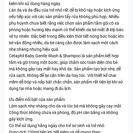
kiệm khi sử dụng hàng ngày.
Làn da và da đầu của trẻ nhỏ rất dễ bị khô ráp hoặc kích ứng
nếu tiếp xúc với các sản phẩm tẩy rửa không phù hợp. Nhiều
phụ huynh chưa biết rằng việc chọn sản phẩm tắm gội có xà
phòng hoặc hương liệu mạnh có thể khiến da bé mất đi lớp bảo
vệ tự nhiên. Đặc biệt trong điều kiện thời tiết nóng bức hoặc khi
bé vận động nhiều, da bé càng cần được làm sạch một cách
nhẹ nhàng nhưng hiệu quả.
Cetaphil Baby Gentle Wash & Shampoo là sản phẩm kết hợp
tắm và gội trong một bước, giúp chăm sóc toàn diện cho bé
mà không gây cay mắt hay khô da. Sản phẩm tạo bọt nhẹ, dễ
rửa sạch, không để lại cặn trên da hay tóc. Với thiết kế chai
mềm dễ bóp và nắp bật chắc chắn, sản phẩm rất tiện lợi khi sử
dụng tại nhà hoặc mang đi du lịch.
Ưu điểm nổi bật của sản phẩm:
Làm sạch nhẹ nhàng cho da và tóc bé mà không gây cay mắt.
Công thức không chứa xà phòng, độ pH cân bằng và không
gây kích ứng.
Có thể sử dụng hằng ngày cho trẻ sơ sinh và trẻ nhỏ.
Dung tích 230ml tiện lợi, tiết kiệm và dễ mang theo.