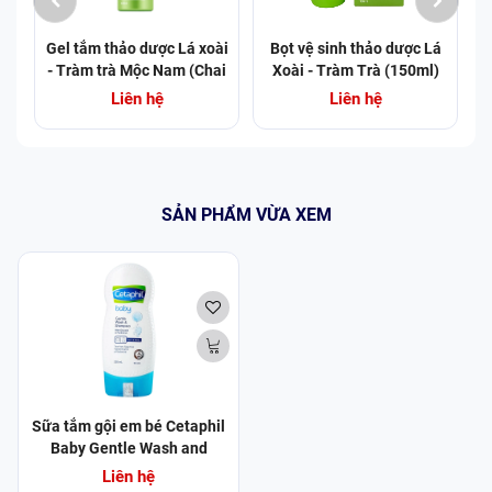
Gel tắm thảo dược Lá xoài
Bọt vệ sinh thảo dược Lá
- Tràm trà Mộc Nam (Chai
Xoài - Tràm Trà (150ml)
425ml) (Chai)
Liên hệ
Liên hệ
SẢN PHẨM VỪA XEM
Sữa tắm gội em bé Cetaphil
Baby Gentle Wash and
Shampoo Hair and Body làm
Liên hệ
dịu da, không gây kích ứng